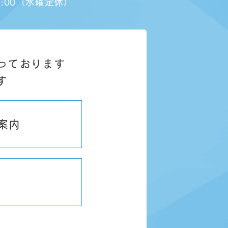
1:00（水曜定休）
っております
す
案内