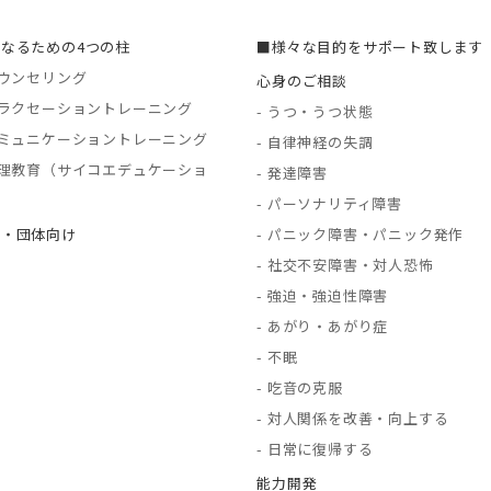
なるための4つの柱
■様々な目的をサポート致します
カウンセリング
心身のご相談
リラクセーショントレーニング
- うつ・うつ状態
コミュニケーショントレーニング
- 自律神経の失調
心理教育（サイコエデュケーショ
- 発達障害
）
- パーソナリティ障害
業・団体向け
- パニック障害・パニック発作
- 社交不安障害・対人恐怖
- 強迫・強迫性障害
- あがり・あがり症
- 不眠
- 吃音の克服
- 対人関係を改善・向上する
- 日常に復帰する
能力開発