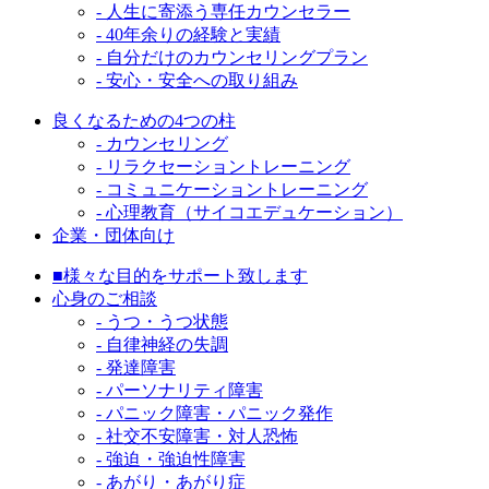
- 人生に寄添う専任カウンセラー
- 40年余りの経験と実績
- 自分だけのカウンセリングプラン
- 安心・安全への取り組み
良くなるための4つの柱
- カウンセリング
- リラクセーショントレーニング
- コミュニケーショントレーニング
- 心理教育（サイコエデュケーション）
企業・団体向け
■様々な目的をサポート致します
心身のご相談
- うつ・うつ状態
- 自律神経の失調
- 発達障害
- パーソナリティ障害
- パニック障害・パニック発作
- 社交不安障害・対人恐怖
- 強迫・強迫性障害
- あがり・あがり症