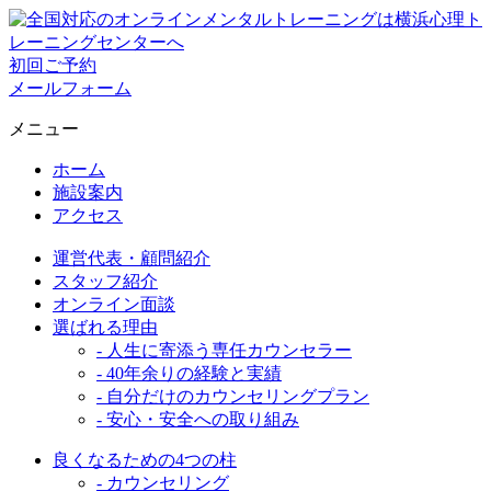
初回ご予約
メールフォーム
メニュー
ホーム
施設案内
アクセス
運営代表・顧問紹介
スタッフ紹介
オンライン面談
選ばれる理由
- 人生に寄添う専任カウンセラー
- 40年余りの経験と実績
- 自分だけのカウンセリングプラン
- 安心・安全への取り組み
良くなるための4つの柱
- カウンセリング