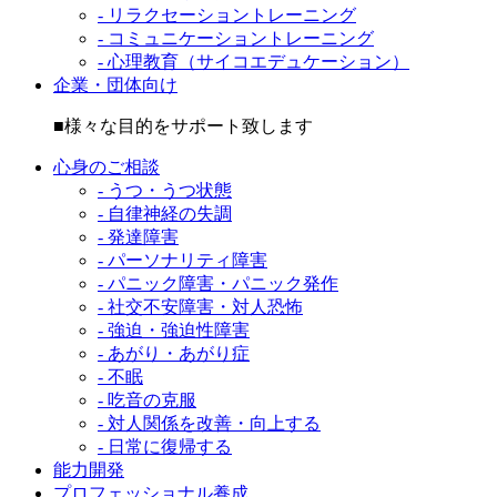
- リラクセーショントレーニング
- コミュニケーショントレーニング
- 心理教育（サイコエデュケーション）
企業・団体向け
■様々な目的をサポート致します
心身のご相談
- うつ・うつ状態
- 自律神経の失調
- 発達障害
- パーソナリティ障害
- パニック障害・パニック発作
- 社交不安障害・対人恐怖
- 強迫・強迫性障害
- あがり・あがり症
- 不眠
- 吃音の克服
- 対人関係を改善・向上する
- 日常に復帰する
能力開発
プロフェッショナル養成